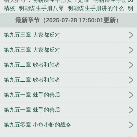
相关推荐：
明朝谋生手册女主是谁
明朝谋生手册txt
精校
明朝谋生手册八零
明朝谋生手册讲的什么
明
朝谋生手册书籍
明朝谋生手册txt八零书荒网
明朝谋
最新章节（2025-07-28 17:50:01更新）
生手册 epub
明朝谋生手册80
明朝谋生手册百度
明朝谋生手册笔趣阁
明朝谋生手册叶明月
明朝谋生
第九五三章 大家都反对
手册txt免费
明朝谋生手册 女主角是谁
明朝谋生手
册奇书网
明朝谋生手册 百科
明朝谋生手册TXT
明
第九五三章 大家都反对
朝谋生手册怎么样
明朝谋生手册书评
明朝谋生手册
第九五二章 败者和胜者
第二册TXT
明朝谋生手册男主几个老婆
明朝谋生手
册讲了啥
明朝谋生手册 府天起点
明朝谋生手册txt
第九五二章 败者和胜者
明朝谋生手册是谁写的
明朝谋生手册女主几个
明朝
谋生手册人物结局
明朝谋生手册在线阅读
明朝谋生
第九五一章 棘手的善后
手册人物介绍
明朝谋生手册几个女主
明朝谋生手册
好看吗
明朝谋生手册百度百科
明朝谋生手册作者
第九五一章 棘手的善后
明朝谋生手册 笔趣阁
明朝谋生手册 府天
明朝谋生
手册TXT精校
明朝谋生手册电子版
明朝谋生手册全
第九五零章 小鱼小虾的战略
文免费阅读
大明谋生手册