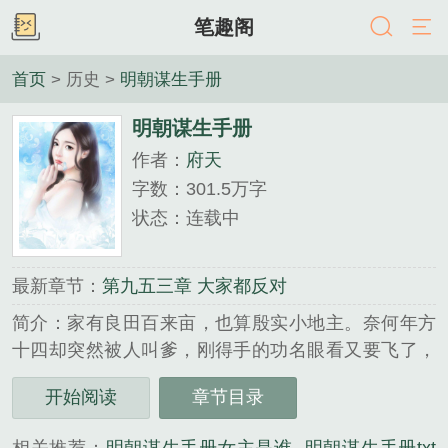
笔趣阁
首页
> 历史 >
明朝谋生手册
明朝谋生手册
作者：
府天
字数：301.5万字
状态：连载中
最新章节：
第九五三章 大家都反对
简介：家有良田百来亩，也算殷实小地主。奈何年方
十四却突然被人叫爹，刚得手的功名眼看又要飞了，
小秀才汪孚林表示压力山大。汪氏家训第一条：万恶
开始阅读
章节目录
淫为首，百善孝为先。隆......
《明朝谋生手册》是府天精心创作的历史类小说。