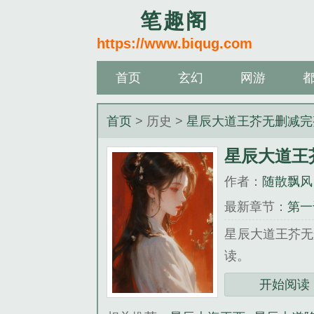
笔趣阁
https://www.biqug.com
首页
玄幻
网游
首页
> 历史 >
星辰大道王芥无删减完
星辰大道王
作者：
随散飘风
最新章节：
第一
星辰大道王芥无
读。
三秒记住本站：笔趣
开始阅读
《星辰大道王芥