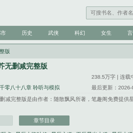
都市
历史
武侠
科幻
女生
言
整版
芥无删减完整版
238.5万字 | 连载
千零八十八章 聆听与模拟
最后更新：2026-04-
删减完整版是由作者：随散飘风所著，笔趣阁免费提供
阁 网址：www.biqug.com...
章节目录
无删减完整版》是随散飘风精心创作的历史类小说。