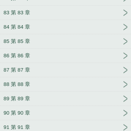
83 第 83 章
84 第 84 章
85 第 85 章
86 第 86 章
87 第 87 章
88 第 88 章
89 第 89 章
90 第 90 章
91 第 91 章