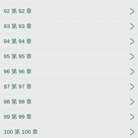
92 第 92 章
93 第 93 章
94 第 94 章
95 第 95 章
96 第 96 章
97 第 97 章
98 第 98 章
99 第 99 章
100 第 100 章