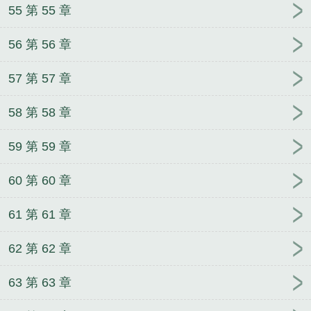
55 第 55 章
56 第 56 章
57 第 57 章
58 第 58 章
59 第 59 章
60 第 60 章
61 第 61 章
62 第 62 章
63 第 63 章