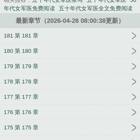
相关推荐：
五十年代女军医茶马
五十年代女军医
50
心创作的历史类小说。
年代女军医免费阅读
五十年代女军医全文免费阅读
五零年代女军医大结局
五零年代女军医月半蔷薇全
最新章节（2026-04-26 08:00:38更新）
文免费阅读
五十年代女军医月半蔷薇
181 第 181 章
180 第 180 章
179 第 179 章
178 第 178 章
177 第 177 章
176 第 176 章
175 第 175 章