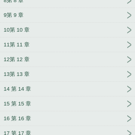
8第 8 章
9第 9 章
10第 10 章
11第 11 章
12第 12 章
13第 13 章
14 第 14 章
15 第 15 章
16 第 16 章
17 第 17 章