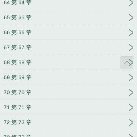
64 第 64 章
65 第 65 章
66 第 66 章
67 第 67 章
68 第 68 章
69 第 69 章
70 第 70 章
71 第 71 章
72 第 72 章