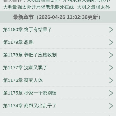
相关推荐：
大明最强皇太孙
开局求老朱赐死书旗小
问朱元璋。“皇爷爷，你想杀我全家吗？”“请皇爷爷，
大明最强太孙开局求老朱赐死在线
大明之最强太孙
赐孙儿一死！”“朱允炆那个废物，也配当皇太孙？他
开局求老朱赐死笔趣阁
大明之最强太子爷全文免费
守不住大明江山。”“皇爷爷应该立我为储君，以正国
最新章节（2026-04-26 11:02:36更新）
大明最强太孙
开局求老朱赐死作者陈喵呜
开局求老
本。”《大明：最强太孙，开局求老朱赐死》是陈喵呜
朱赐死[滑稽
大明之最强太子爷笔趣阁
大明最强太
第1180章 终于有结果了
精心创作的历史穿越小说，影书实时更新大明：最强
后
开局求老朱赐死百度阅读
大明最强太孙开局求老
太孙，开局求老朱赐死最新章节无弹窗广告版，书友
朱赐死笔趣阁无弹窗免费
大明最强太孙开局求老朱
第1179章 想跑
所发表的大明：最强太孙，开局求老朱赐死评论，并
赐死 txt
大明最强太孙开局求老朱赐死陈喵呜
开局
不代表影书赞同或者支持大明：最强太孙，开局求老
第1178章 养肥了应该收割
求老朱赐死 陈喵呜
大明最强皇帝
开局求老朱赐死
朱赐死读者的观点。...
笔
开局求老朱赐死
大明最强太子爷免费
开局求老
《大明：最强太孙，开局求老朱赐死》是陈喵呜精心
第1177章 沈家又飘了
朱赐死txt
大明皇太孙无敌
开局求老朱赐死TXT
开
创作的言情类小说。
局求老朱赐死无弹窗
大明之最强皇太孙
大明最强皇
第1176章 研究人体
太孙朱安
开局求老朱赐死免费下
大明最强太孙开局
求老朱赐死
开局求老朱赐死 书旗
第1175章 抄家一个都别留
第1174章 商帮又出乱子了