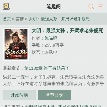
笔趣阁
首页
> 言情 >
大明：最强太孙，开局求老朱赐死
大明：最强太孙，开局求老朱赐死
作者：
陈喵呜
字数：253.9万字
状态：连载中
最新章节：
第1180章 终于有结果了
洪武二十五年，太子朱标薨。朱元璋要立朱允炆为皇
太孙，正好在这时穿越而来的朱允熥认为，有必要争
一争那个位置。要不然，等到建文三傻一顿折腾，四
开始阅读
章节目录
叔朱棣起兵靖难，兵临城下时，自己连当逍遥王爷的
机会都没有。于是，册封之际，朱允熥提剑上朝，逼