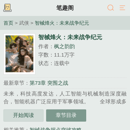
笔趣阁
首页
> 武侠 >
智械烽火：未来战争纪元
智械烽火：未来战争纪元
作者：
枫之韵韵
字数：11.1万字
状态：连载中
最新章节：
第73章 突围之战
未来，科技高度发达，人工智能与机械制造深度融
合，智能机器广泛应用于军事领域。 全球形成多
个超级势力，为争夺资源与霸权，明争暗斗不断。最
开始阅读
章节目录
终，矛盾激化，一场波及全球的机器战争爆发。...
《智械烽火：未来战争纪元》是枫之韵韵精心创作的