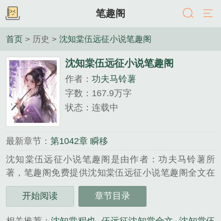
笔趣阁
首页
> 历史 >
沈知棠伍远征小说笔趣阁
沈知棠伍远征小说笔趣阁
作者：
功夫马铃薯
字数：167.9万字
状态：连载中
最新章节：
第1042章 瞬移
沈知棠伍远征小说笔趣阁是由作者：功夫马铃薯所
著，笔趣阁免费提供沈知棠伍远征小说笔趣阁全文在
线阅读。
开始阅读
章节目录
三秒记住本站：笔趣阁 网址：www.biqug.com...
《沈知棠伍远征小说笔趣阁》是功夫马铃薯精心创作