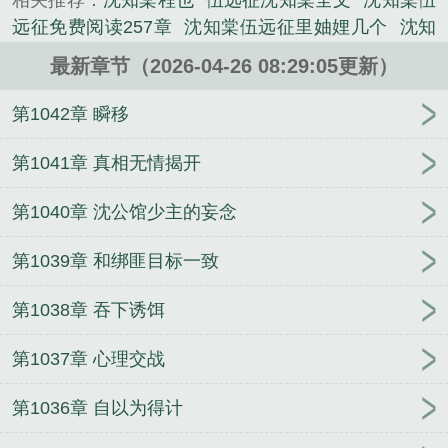
相关推荐：
沈知棠程也
伍远征沈知棠全文
沈知棠伍
的历史类小说。
远征免费阅读257章
沈知棠伍远征里妯娌几个
沈知
棠伍远征
沈知远的遗书
沈知棠伍远征阅读全文
沈
最新章节（2026-04-26 08:29:05更新）
知棠伍远征叫什么名字
沈知棠伍远征免费阅读
伍远
征沈知棠阅读
沈知棠全集
沈知棠伍远征最新章节
第1042章 瞬移
沈知棠个人简历
沈知棠伍远征里兄弟情
沈知远短
剧
沈知棠 程也
第1041章 真相无情揭开
第1040章 沈公馆少主的妄念
第1039章 和绑匪目标一致
第1038章 吞下诱饵
第1037章 心理交战
第1036章 自以为得计