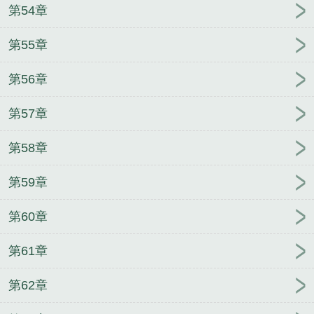
第54章
第55章
第56章
第57章
第58章
第59章
第60章
第61章
第62章