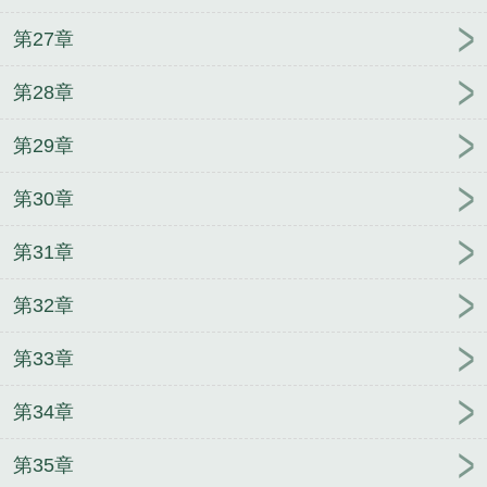
第27章
第28章
第29章
第30章
第31章
第32章
第33章
第34章
第35章