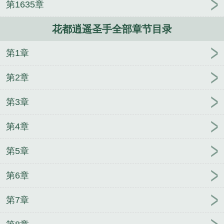
第1635章
花都逍遥圣手全部章节目录
第1章
第2章
第3章
第4章
第5章
第6章
第7章