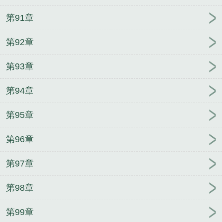
第91章
第92章
第93章
第94章
第95章
第96章
第97章
第98章
第99章