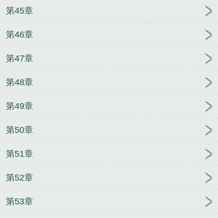
第45章
第46章
第47章
第48章
第49章
第50章
第51章
第52章
第53章