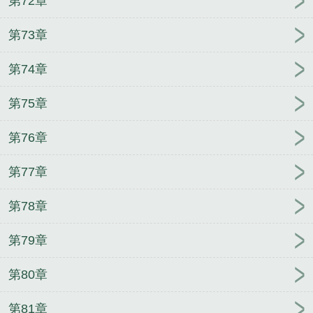
第72章
第73章
第74章
第75章
第76章
第77章
第78章
第79章
第80章
第81章