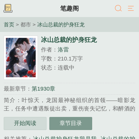
笔趣阁
首页
> 都市 >
冰山总裁的护身狂龙
冰山总裁的护身狂龙
作者：
洛雷
字数：210.1万字
状态：连载中
最新章节：
第1930章
简介：叶惊天，龙国最神秘组织的首领——暗影龙
王，任务中遭遇叛徒出卖，重伤丧失记忆，和醉酒的
美女总裁发生美妙邂逅。美女总裁：就当什么都没有
开始阅读
章节目录
发生过。龙王觉醒：我的女人，必须负责到底。...
《冰山总裁的护身狂龙》是洛雷精心创作的都市类小