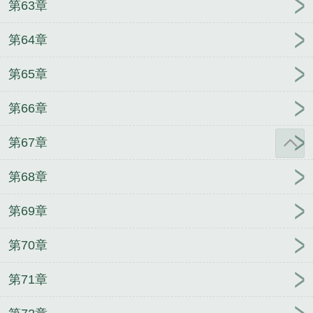
第63章
第64章
第65章
第66章
第67章
第68章
第69章
第70章
第71章