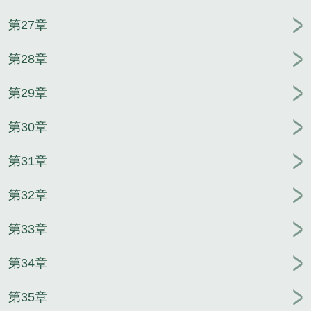
第27章
第28章
第29章
第30章
第31章
第32章
第33章
第34章
第35章