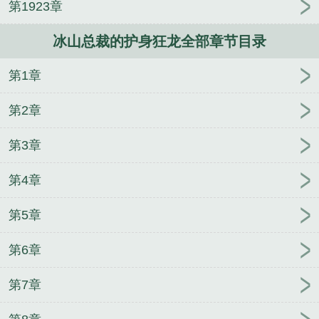
第1923章
冰山总裁的护身狂龙全部章节目录
第1章
第2章
第3章
第4章
第5章
第6章
第7章